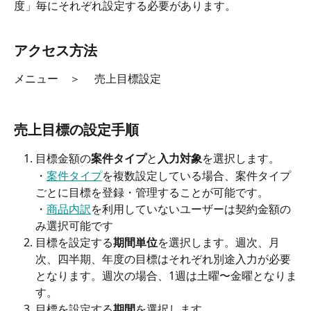
度」毎にそれぞれ設定する必要があります。
アクセス方法
メニュー　＞　 売上目標設定
売上目標の設定手順
目標金額の
案件タイプ
と
入力対象
を選択します。
・
案件タイプ
を複数設定している場合、案件タイプ
ごとに目標を登録・管理することが可能です。
・
商品内訳
を利用していないユーザーは契約金額の
み選択可能です
目標を設定する
期間単位
を選択します。週次、月
次、四半期、年度の目標はそれぞれ別途入力が必要
となります。週次の場合、1週は土曜〜金曜となりま
す。
目標を設定する
期間
を選択します。