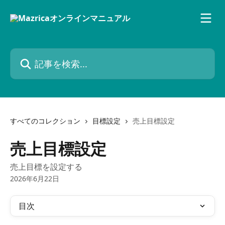
メインコンテンツにスキップ
記事を検索...
すべてのコレクション
目標設定
売上目標設定
売上目標設定
売上目標を設定する
2026年6月22日
目次