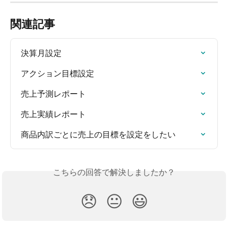
関連記事
決算月設定
アクション目標設定
売上予測レポート
売上実績レポート
商品内訳ごとに売上の目標を設定をしたい
こちらの回答で解決しましたか？
😞
😐
😃