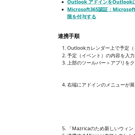
Outlook アドインをOutlo
Microsoft365認証：Micros
限を付与する
連携手順
Outlookカレンダー上で予
予定（イベント）の内容を入力
上部のツールバー＞アプリをクリッ
右端にアドインのメニューが展開
「Mazricaのため新しいウィ