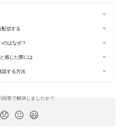
一斉配信する
いのはなぜ？
ると感じた際には
確認する方法
の回答で解決しましたか？
😞
😐
😃