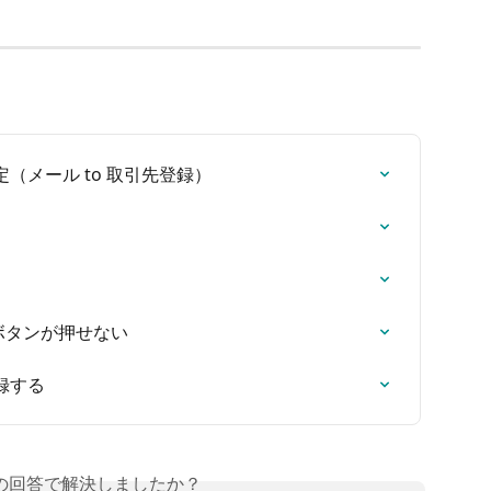
（メール to 取引先登録）
）
ボタンが押せない
録する
の回答で解決しましたか？