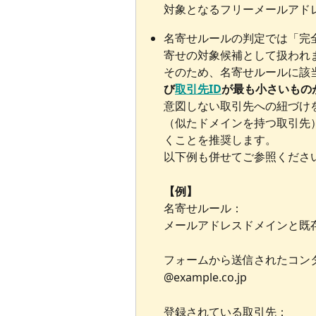
対象となるフリーメールアド
名寄せルールの判定では「完
寄せの対象候補として扱われ
そのため、名寄せルールに該
び
取引先ID
が最も小さいもの
意図しない取引先への紐づけ
（似たドメインを持つ取引先
くことを推奨します。
以下例も併せてご参照くださ
【例】
名寄せルール：
メールアドレスドメインと既存
フォームから送信されたコン
@example.co.jp
登録されている取引先：