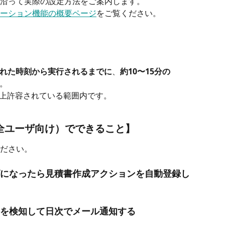
沿って実際の設定方法をご案内します。
ーション機能の概要ページ
をご覧ください。
れた時刻から実行されるまでに
、
約10〜15分の
。
上許容されている範囲内です。
全ユーザ向け）でできること】
ださい。 
ズになったら見積書作成アクションを自動登録し
件を検知して日次でメール通知する