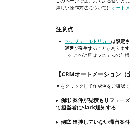
このページでは、よくある使い方に
詳しい操作方法については
オートメ
注意点
スケジュールトリガー
は
設定さ
遅延
が発生することがあります
この遅延はシステムの仕様
【CRMオートメーション（
▼をクリックして作成例をご確認く
例① 案件が見積もりフェー
て担当者にSlack通知する
例② 進捗していない滞留案