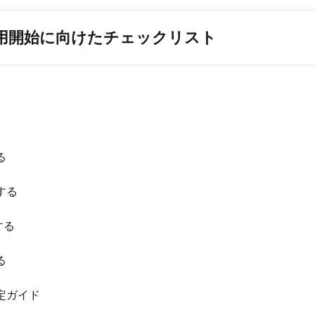
用開始に向けたチェックリスト
る
する
する
る
定ガイド