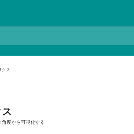
リクス
クス
な角度から可視化する