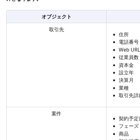
オブジェクト
取引先
住所
電話番号
Web URL
従業員数
資本金
設立年
決算月
業種
取引先詳
案件
契約予定
フェーズ
商品